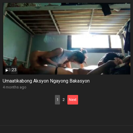
Umaatikabong Aksyon Ngayong Bakasyon
4 months ago
Posts
1
2
Next
pagination