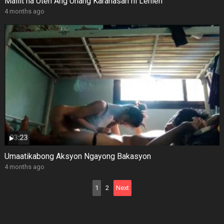
Maliit na Uten Ang Unang Karanasan ni Lenlen
4 months ago
Umaatikabong Aksyon Ngayong Bakasyon
4 months ago
Posts
1
2
Next
pagination