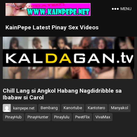
MENU
KainPepe Latest Pinay Sex Videos
Chill Lang si Angkol Habang Nagdidribble sa
Ibabaw si Carol
Bembang
Kanortube
Kantotero
Manyakol
kainpepe.net
PinayHub
PinayHunter
Pinaylulu
PwetFlix
VivaMax