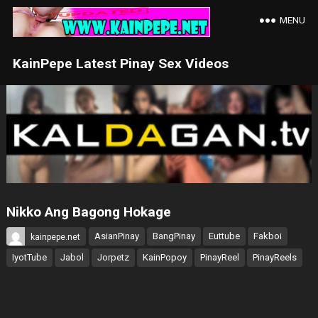
MENU
KainPepe Latest Pinay Sex Videos
Nikko Ang Bagong Hokage
AsianPinay
BangPinay
Euttube
Fakboi
kainpepe.net
IyotTube
Jabol
Jorpetz
KainPopoy
PinayReel
PinayReels