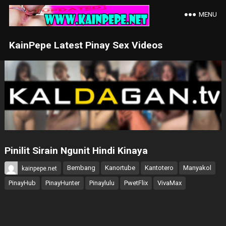
MENU
KainPepe Latest Pinay Sex Videos
Pinilit Sirain Ngunit Hindi Kinaya
Bembang
Kanortube
Kantotero
Manyakol
kainpepe.net
PinayHub
PinayHunter
Pinaylulu
PwetFlix
VivaMax